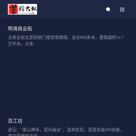
明清商业街
主商业街北至拱辰门南至南城墙，全长800多米，建筑面积14.7
万平米。众多...
百工坊
谚云：“泰山神多，莒州庙全”，清末民初，莒县存庙360余座，