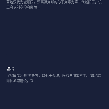
莒地汉代为城阳国，汉高祖刘邦的孙子刘章为第一代城阳王，该
王府以刘章的府邸为...
城墙
《战国策》载“燕攻齐，取七十余城，唯莒与即墨不下。”城墙沿
南护城河建设，采...