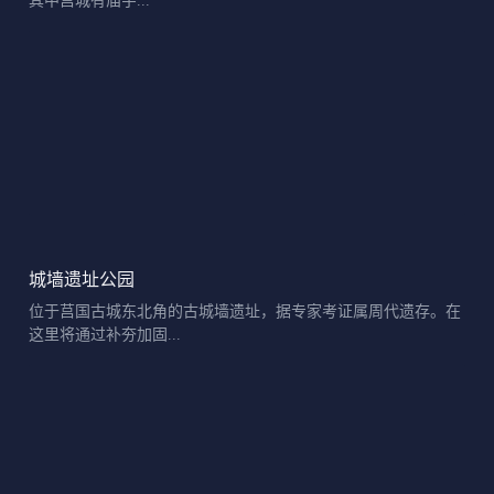
其中莒城有庙宇...
城墙遗址公园
位于莒国古城东北角的古城墙遗址，据专家考证属周代遗存。在
这里将通过补夯加固...