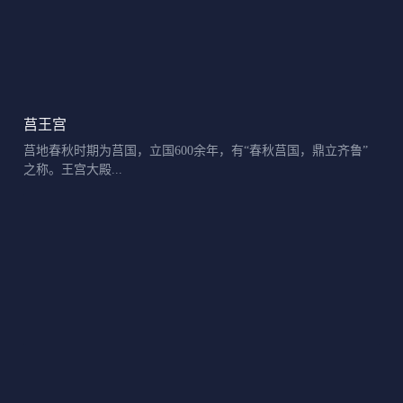
莒王宫
莒地春秋时期为莒国，立国600余年，有“春秋莒国，鼎立齐鲁”
之称。王宫大殿...
Posts