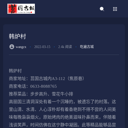
韩炉村
wangcx
⋅
2022-03-15
⋅
2.4k 阅读
⋅
吃遍古城
韩炉村
商家地址：莒国古城内A3-112（焦原巷）
商家电话：️0633-8088765
推荐菜品：步步高升、雪花牛小排
高丽国三清洞深处有着一个沉睡的，被遗忘了的村落。这
里山清、水清、人心淳朴却有着香艳到不得不尝的人间美
味每晚袅袅烟火，原始烤肉的绝美滋味扑鼻而来，伴随着
浅谈笑声，时间仿佛在这宁静中凝固。此等精品能够品尝